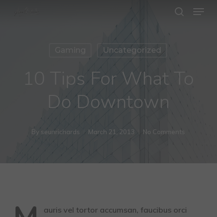
Menu
Skip
search
to
Close
main
Menu
Gaming
Uncategorized
content
10 Tips For What To
Do Downtown
By
seunrichards
March 21, 2013
No Comments
auris vel tortor accumsan, faucibus orci