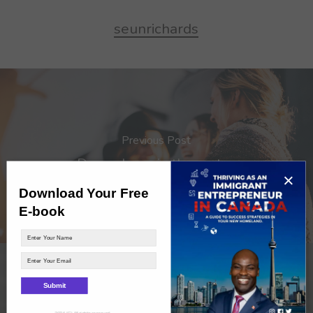
seunrichards
Previous Post
Deep down in the water
×
Download Your Free
E-book
Submit